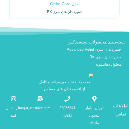
مدل Ortho Care
خمیردندان های سری RX
دسته‌بندی محصولات سنسیدکس
خمیردندان سری Advanced Relief
خمیردندان سری Rx
محلول دهانشویه
محصولات تخصصی مراقبت کامل
از لثه و دندان های حساس
اطلاعات
تهران، بلوار
22056841
info[at]sensidex.com
ما را دنبال
تماس
نلسون
(021)
کنید
ماندلا،