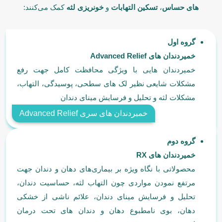
های حساس
،
تسکین التهابات
و
خونریزی لثه
کمک می­‌کنند:
گروه اول
خمیردندان های Advanced Relief
خمیردندان­ هایی با ویژگی محافظت کامل جهت رفع
مشکلات شایعی نظیر لک­ های سطحی، پوسیدگی، التهاب،
مشکلات لثه و تحلیل و فرسایش مینای دندان
خمیردندان های سری Advanced Relief
گروه دوم
خمیردندان های RX
محصولاتی با نگاه ویژه بر بیماری­‌های دهان و دندان جهت
مرتفع نمودن مواردی چون التهاب لثه، حساسیت دندان،
تحلیل و فرسایش مینای دندان، علائم ناشی از خشکی
دهان، بوی نامطبوع دهان و دندان­ های تحت درمان